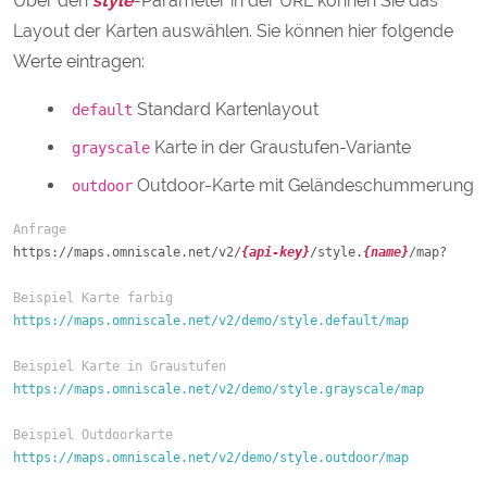
Über den
style
-Parameter in der URL können Sie das
Layout der Karten auswählen. Sie können hier folgende
Werte eintragen:
Standard Kartenlayout
default
Karte in der Graustufen-Variante
grayscale
Outdoor-Karte mit Geländeschummerung
outdoor
Anfrage
https://maps.omniscale.net/v2/
{api-key}
/style.
{name}
/map?

Beispiel Karte farbig
https://maps.omniscale.net/v2/demo/style.default/map
Beispiel Karte in Graustufen
https://maps.omniscale.net/v2/demo/style.grayscale/map
Beispiel Outdoorkarte
https://maps.omniscale.net/v2/demo/style.outdoor/map