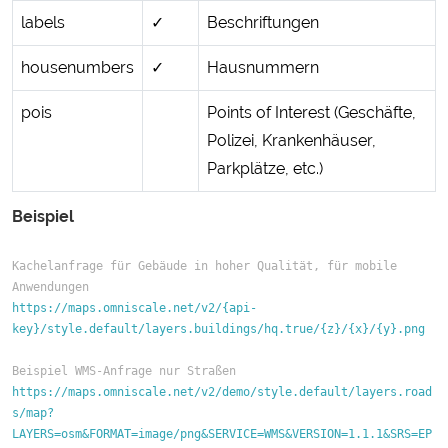
labels
✓
Beschriftungen
housenumbers
✓
Hausnummern
pois
Points of Interest (Geschäfte,
Polizei, Krankenhäuser,
Parkplätze, etc.)
Beispiel
Kachelanfrage für Gebäude in hoher Qualität, für mobile 
Anwendungen
https://maps.omniscale.net/v2/{api-
key}/style.default/layers.buildings/hq.true/{z}/{x}/{y}.png
Beispiel WMS-Anfrage nur Straßen
https://maps.omniscale.net/v2/demo/style.default/layers.road
s/map?
LAYERS=osm&FORMAT=image/png&SERVICE=WMS&VERSION=1.1.1&SRS=EP