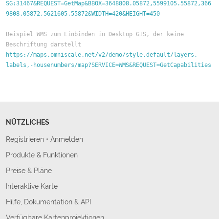
SG:31467&REQUEST=GetMap&BBOX=3648808.05872,5599105.55872,366
9808.05872,5621605.55872&WIDTH=420&HEIGHT=450
Beispiel WMS zum Einbinden in Desktop GIS, der keine 
Beschriftung darstellt
https://maps.omniscale.net/v2/demo/style.default/layers.-
labels,-housenumbers/map?SERVICE=WMS&REQUEST=GetCapabilities
NÜTZLICHES
Registrieren
•
Anmelden
Produkte & Funktionen
Preise & Pläne
Interaktive Karte
Hilfe, Dokumentation & API
Verfügbare Kartenprojektionen