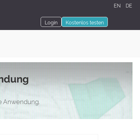
EN
·
DE
Login
Kostenlos testen
endung
hre Anwendung.