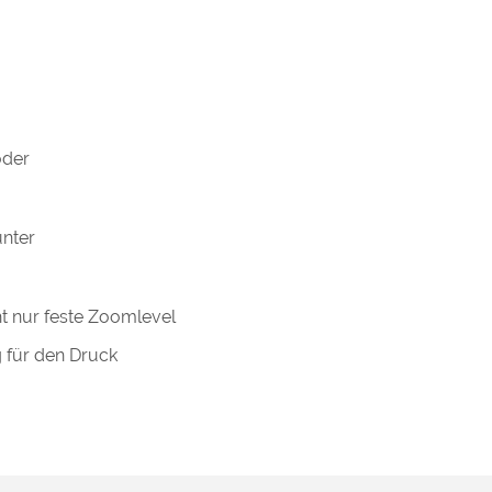
oder
unter
ht nur feste Zoomlevel
g für den Druck