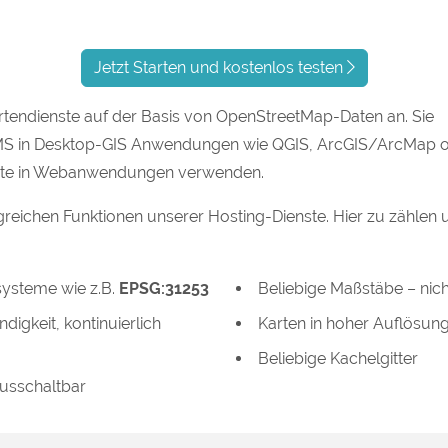
Jetzt Starten und kostenlos testen
rtendienste auf der Basis von OpenStreetMap-Daten an. Sie
MS in Desktop-GIS Anwendungen wie QGIS, ArcGIS/ArcMap 
nste in Webanwendungen verwenden.
greichen Funktionen unserer Hosting-Dienste. Hier zu zählen 
ysteme wie z.B.
EPSG:31253
Beliebige Maßstäbe – nic
digkeit, kontinuierlich
Karten in hoher Auflösun
Beliebige Kachelgitter
ausschaltbar