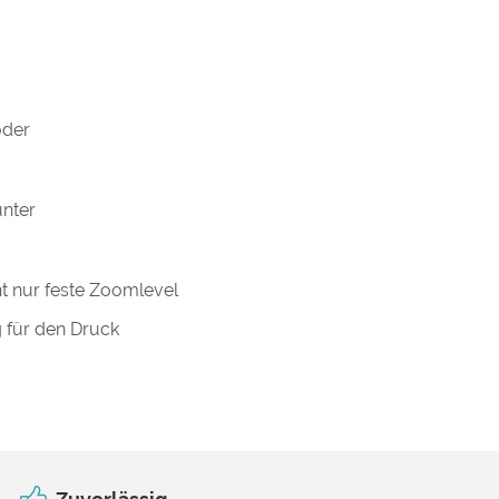
oder
unter
ht nur feste Zoomlevel
g für den Druck