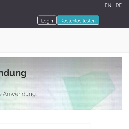
EN
·
DE
Login
Kostenlos testen
endung
hre Anwendung.