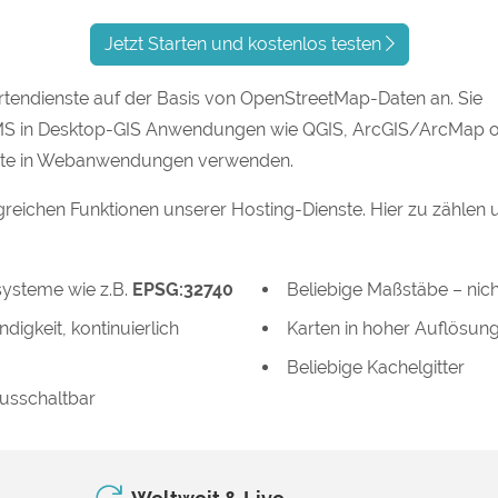
Jetzt Starten und kostenlos testen
rtendienste auf der Basis von OpenStreetMap-Daten an. Sie
MS in Desktop-GIS Anwendungen wie QGIS, ArcGIS/ArcMap 
nste in Webanwendungen verwenden.
greichen Funktionen unserer Hosting-Dienste. Hier zu zählen 
ysteme wie z.B.
EPSG:32740
Beliebige Maßstäbe – nic
digkeit, kontinuierlich
Karten in hoher Auflösun
Beliebige Kachelgitter
ausschaltbar