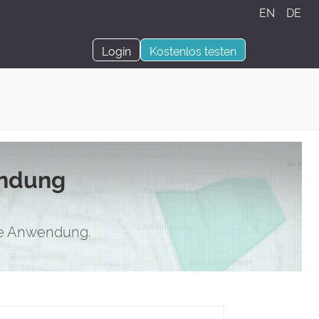
EN
·
DE
Login
Kostenlos testen
endung
hre Anwendung.