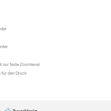
oder
unter
ht nur feste Zoomlevel
g für den Druck