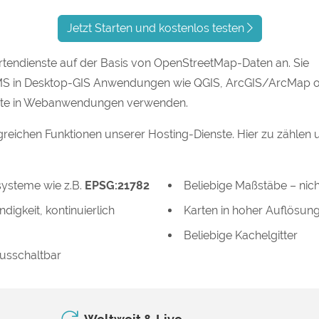
Jetzt Starten und kostenlos testen
rtendienste auf der Basis von OpenStreetMap-Daten an. Sie
MS in Desktop-GIS Anwendungen wie QGIS, ArcGIS/ArcMap 
nste in Webanwendungen verwenden.
greichen Funktionen unserer Hosting-Dienste. Hier zu zählen 
ysteme wie z.B.
EPSG:21782
Beliebige Maßstäbe – nic
digkeit, kontinuierlich
Karten in hoher Auflösun
Beliebige Kachelgitter
ausschaltbar