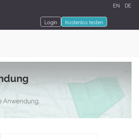
EN
·
DE
Login
Kostenlos testen
endung
hre Anwendung.