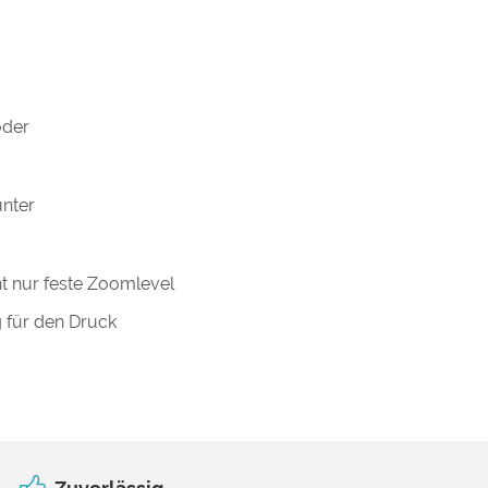
oder
unter
ht nur feste Zoomlevel
g für den Druck