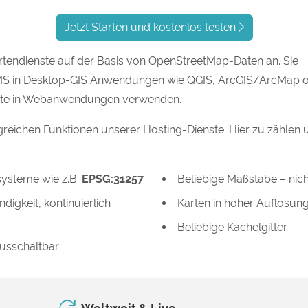
Jetzt Starten und kostenlos testen
rtendienste auf der Basis von OpenStreetMap-Daten an. Sie
MS in Desktop-GIS Anwendungen wie QGIS, ArcGIS/ArcMap 
nste in Webanwendungen verwenden.
greichen Funktionen unserer Hosting-Dienste. Hier zu zählen 
ysteme wie z.B.
EPSG:31257
Beliebige Maßstäbe – nic
digkeit, kontinuierlich
Karten in hoher Auflösun
Beliebige Kachelgitter
ausschaltbar