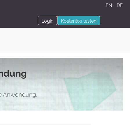
EN
·
DE
Login
Kostenlos testen
endung
hre Anwendung.