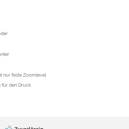
oder
unter
ht nur feste Zoomlevel
g für den Druck