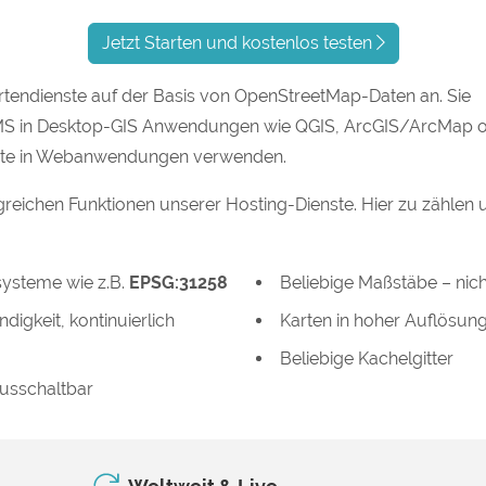
Jetzt Starten und kostenlos testen
rtendienste auf der Basis von OpenStreetMap-Daten an. Sie
MS in Desktop-GIS Anwendungen wie QGIS, ArcGIS/ArcMap 
nste in Webanwendungen verwenden.
greichen Funktionen unserer Hosting-Dienste. Hier zu zählen 
ysteme wie z.B.
EPSG:31258
Beliebige Maßstäbe – nic
digkeit, kontinuierlich
Karten in hoher Auflösun
Beliebige Kachelgitter
ausschaltbar